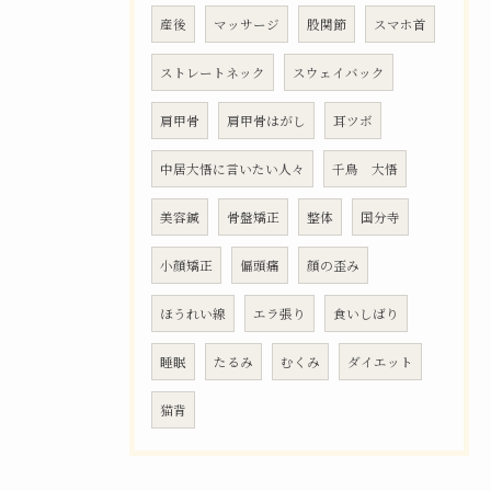
産後
マッサージ
股関節
スマホ首
ストレートネック
スウェイバック
肩甲骨
肩甲骨はがし
耳ツボ
中居大悟に言いたい人々
千鳥 大悟
美容鍼
骨盤矯正
整体
国分寺
小顔矯正
偏頭痛
顔の歪み
ほうれい線
エラ張り
食いしばり
睡眠
たるみ
むくみ
ダイエット
猫背